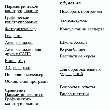
обучение
Параметрическое
конструирование
Подобрать программы
Графическое
Техподдержка
конструирование
Фотодигитайзер
Консультации эксперта
Градация
Школа Ассоль
Автораскладка
Курсы Online
Автораскладка для
других САПР
Бесплатные курсы
Конвертер
3D развертки
Для образовательных
учреждений
Цифровой модельер
Обновления программ
Вопросы и ответы
Сравнение
Видео и статьи
Параметрического и
Графического
конструирования